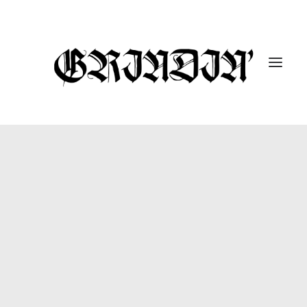
ENTREVISTAS
10 UNDER 10K
GUTARRAK
#DROPABOMB
GRINDIN’ FEST
REPORTAJES
CÁPSULAS