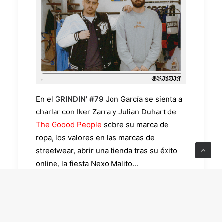
En el
GRINDIN' #79
Jon García se sienta a
charlar con Iker Zarra y Julian Duhart de
The Goood People
sobre su marca de
ropa, los valores en las marcas de
streetwear, abrir una tienda tras su éxito
online, la fiesta Nexo Malito...
https://youtu.be/ROaOk4jjDX8?
si=4rSu50zLmKd0TRBJ
https://www.youtube.com/watch?