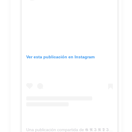
Ver esta publicación en Instagram
Una publicación compartida de 𝕲 𝕽 𝕴 𝕹 𝕯 𝕴 𝕹 (@grindin.radio)