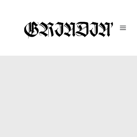
ENTREVISTAS
10 UNDER 10K
GUTARRAK
#DROPABOMB
GRINDIN’ FEST
REPORTAJES
CÁPSULAS