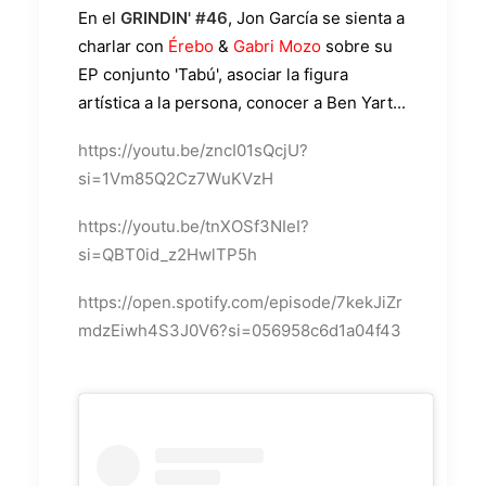
En el
GRINDIN' #46
, Jon García se sienta a
charlar con
Érebo
&
Gabri Mozo
sobre su
EP conjunto 'Tabú', asociar la figura
artística a la persona, conocer a Ben Yart...
https://youtu.be/zncI01sQcjU?
si=1Vm85Q2Cz7WuKVzH
https://youtu.be/tnXOSf3NIeI?
si=QBT0id_z2HwlTP5h
https://open.spotify.com/episode/7kekJiZr
mdzEiwh4S3J0V6?si=056958c6d1a04f43