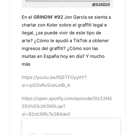
En el
GRINDIN' #92
Jon García se sienta a
charlar con Koler sobre el graffiti legal e
ilegal, ¿se puede vivir de este tipo de
arte? ¿Cómo le ayudó a TikTok a obtener
ingresos del graffiti? ¿Cómo son las
multas en España hoy en día? Y mucho
más
https://youtu.be/fQSTFOyyItY?
si=rpSOvRxSoeLetB_A
https://open.spotify.com/episode/5Is33NS
5SVhGSi2K5N5Lqe?
si=92cb36fc7e284de0