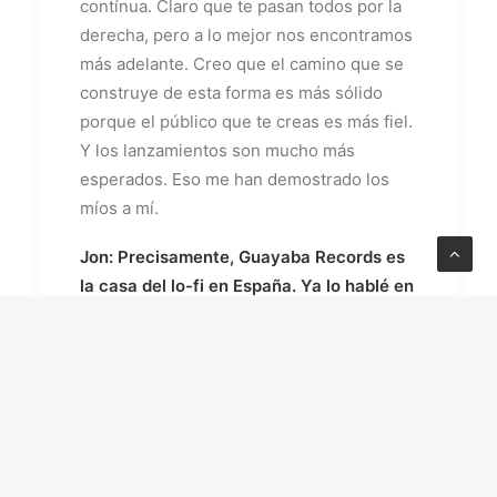
contínua. Claro que te pasan todos por la
derecha, pero a lo mejor nos encontramos
más adelante. Creo que el camino que se
construye de esta forma es más sólido
porque el público que te creas es más fiel.
Y los lanzamientos son mucho más
esperados. Eso me han demostrado los
míos a mí.
Jon: Precisamente, Guayaba Records es
la casa del lo-fi en España. Ya lo hablé en
su momento con Cráneo, sois de los
pocos ofreciendo algo así, y de calidad
en el país. Sí me gustaría conocer de
dónde viene ese interés de todos
vosotros por ese sonido, por desarrollar
vuestra pequeña microescena dentro de
esa atmósfera.