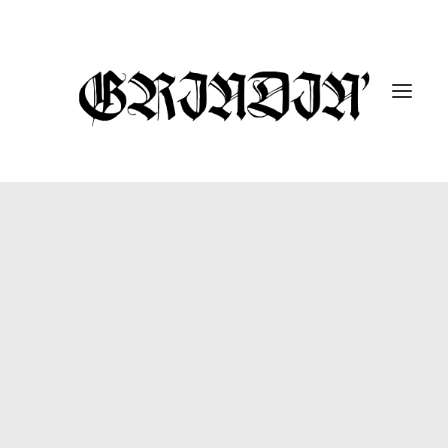
ENTREVISTAS
10 UNDER 10K
GUTARRAK
#DROPABOMB
GRINDIN’ FEST
REPORTAJES
CÁPSULAS