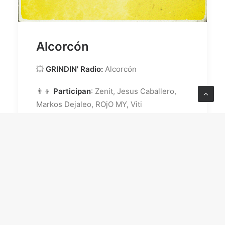
Alcorcón
💥
GRINDIN' Radio:
Alcorcón
👨‍👦
Participan
: Zenit, Jesus Caballero,
Markos Dejaleo, ROjO MY, Viti
Nosabefingir e Improbus
💽 Con un
estreno en exclusiva
de
'Tartana' de Zenit, Calavera Zabala y Night
Vandal
https://youtu.be/0tv41C8FFQ8
https://open.spotify.com/episode/6lai2m3g
93umyjk4eevmlx?si=935eef729d944143