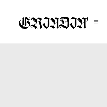
ENTREVISTAS
10 UNDER 10K
GUTARRAK
#DROPABOMB
GRINDIN’ FEST
REPORTAJES
CÁPSULAS