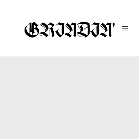
ENTREVISTAS
10 UNDER 10K
GUTARRAK
#DROPABOMB
GRINDIN’ FEST
REPORTAJES
CÁPSULAS