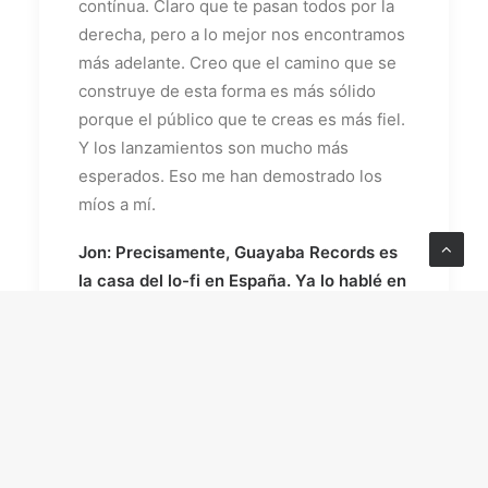
contínua. Claro que te pasan todos por la
derecha, pero a lo mejor nos encontramos
más adelante. Creo que el camino que se
construye de esta forma es más sólido
porque el público que te creas es más fiel.
Y los lanzamientos son mucho más
esperados. Eso me han demostrado los
míos a mí.
Jon: Precisamente, Guayaba Records es
la casa del lo-fi en España. Ya lo hablé en
su momento con Cráneo, sois de los
pocos ofreciendo algo así, y de calidad
en el país. Sí me gustaría conocer de
dónde viene ese interés de todos
vosotros por ese sonido, por desarrollar
vuestra pequeña microescena dentro de
esa atmósfera.