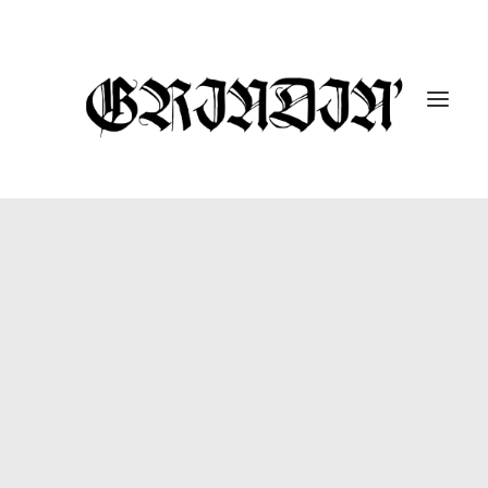
ENTREVISTAS
10 UNDER 10K
GUTARRAK
#DROPABOMB
GRINDIN’ FEST
REPORTAJES
CÁPSULAS