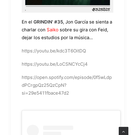
En el
GRINDIN' #35
, Jon García se sienta a
charlar con
Saiko
sobre su gira con Feid,
dejar los estudios por la música...
https://youtu.be/kdc3T6OitDQ
https://youtu.be/LoCSNCYcCj4
https://open.spotify.com/episode/0f5wLdp
dPCrgpQz25QzCpN?
si=29e5411fbace47d2