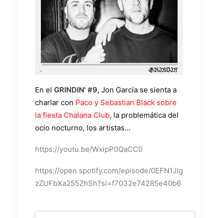
En el
GRINDIN' #9
, Jon García se sienta a
charlar con
Paco y Sebastian Black sobre
la fiesta Chalana Club
, la problemática del
ocio nocturno, los artistas...
https://youtu.be/WxipP0QaCC0
https://open.spotify.com/episode/0EFN1JIg
zZUFbXa255ZhSh?si=f7032e74285e40b6