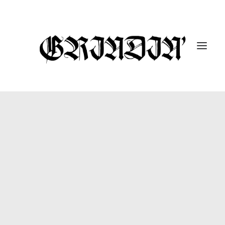
ENTREVISTAS
10 UNDER 10K
GUTARRAK
#DROPABOMB
GRINDIN’ FEST
REPORTAJES
CÁPSULAS