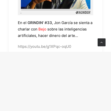
En el
GRINDIN' #33
, Jon García se sienta a
charlar con
Bejo
sobre las inteligencias
artificiales, hacer dinero del arte...
https://youtu.be/g1XPqc-oqU0
https://www.youtube.com/watch?v=p-
cYes_KlKc
https://open.spotify.com/episode/1bBiqCa
WOC4btfSfYS4Ugz?
si=1d376b772f5547c0