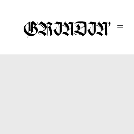
ENTREVISTAS
10 UNDER 10K
GUTARRAK
#DROPABOMB
GRINDIN’ FEST
REPORTAJES
CÁPSULAS