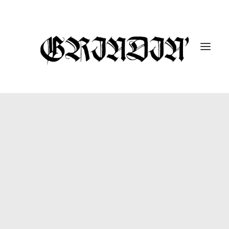
ENTREVISTAS
10 UNDER 10K
GUTARRAK
#DROPABOMB
GRINDIN’ FEST
REPORTAJES
CÁPSULAS