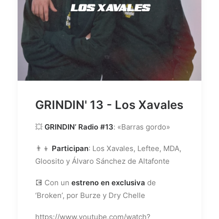
GRINDIN' 13 - Los Xavales
💥
GRINDIN’ Radio #13
: «Barras gordo»
👨‍👦
Participan
: Los Xavales, Leftee, MDA,
Gloosito y Álvaro Sánchez de Altafonte
💽 Con un
estreno en exclusiva
de
‘Broken’, por Burze y Dry Chelle
https://www.youtube.com/watch?