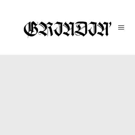
ENTREVISTAS
10 UNDER 10K
GUTARRAK
#DROPABOMB
GRINDIN’ FEST
REPORTAJES
CÁPSULAS