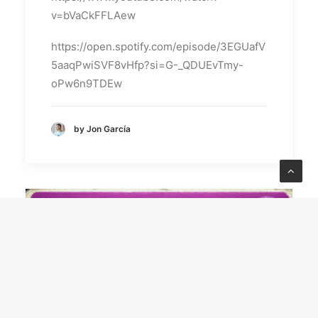
v=bVaCkFFLAew
https://open.spotify.com/episode/3EGUafV
5aaqPwiSVF8vHfp?si=G-_QDUEvTmy-
oPw6n9TDEw
by Jon García