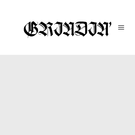
ENTREVISTAS
10 UNDER 10K
GUTARRAK
#DROPABOMB
GRINDIN’ FEST
REPORTAJES
CÁPSULAS