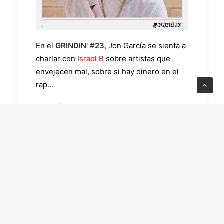
En el
GRINDIN' #23
, Jon García se sienta a
charlar con
Israel B
sobre artistas que
envejecen mal, sobre si hay dinero en el
rap...
https://youtu.be/BLLnU-JZCzA
https://youtu.be/x4QmsgckBUE
https://open.spotify.com/episode/5xyfXyN
408OXFoHTMX5EWU?
si=TaHA0V57STOdNf_edLRyTQ